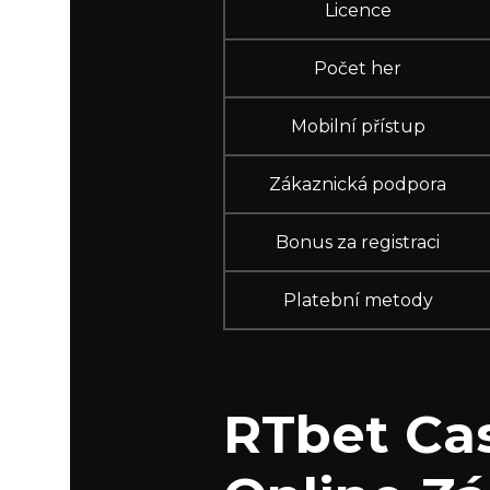
Licence
Počet her
Mobilní přístup
Zákaznická podpora
Bonus za registraci
Platební metody
RTbet Ca