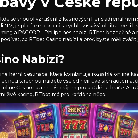
bavy v České repu
, kde se snoubí vzrušení z kasinových her s adrenalinem
N.V., je platforma, která si rychle získává oblibu mezi h
ing a PAGCOR - Philippines nabízí RTbet bezpečné a 
podívat, co RTbet Casino nabízí a proč byste měli zvážit
ino Nabízí?
ine herní destinace, která kombinuje rozsáhlé online 
 jednou střechou najdete vše od nejnovějších automatů p
nline Casino skutečným rájem pro každého hráče. Ať už p
ivní živé kasino, RTbet má pro každého něco.