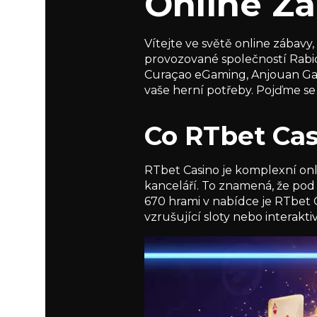
Online Zá
Vítejte ve světě online zábavy
provozované společností Rabidi 
Curaçao eGaming, Anjouan Gam
vaše herní potřeby. Pojďme se 
Co RTbet Cas
RTbet Casino je komplexní onl
kanceláří. To znamená, že pod
670 hrami v nabídce je RTbet O
vzrušující sloty nebo interakt