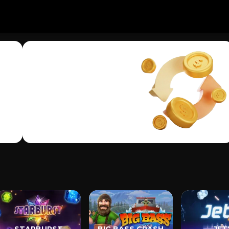
TÝDENNÍ CASHBACK
Týdenní cashback
pro VIP hráče
STARBURST
BIG BASS CRASH
JET