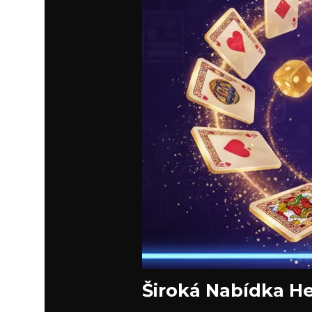
Široká Nabídka He