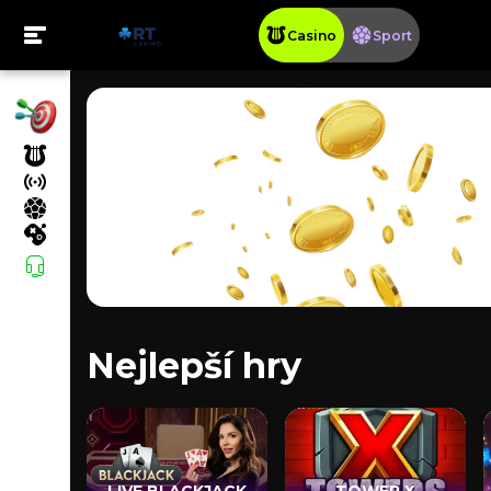
Casino
Sport
VÍTACÍ BALÍČEK
Nejlepší hry
Vítací bonus 100% s
100 volnými točeními
LIVE BLACKJACK
TOWER X