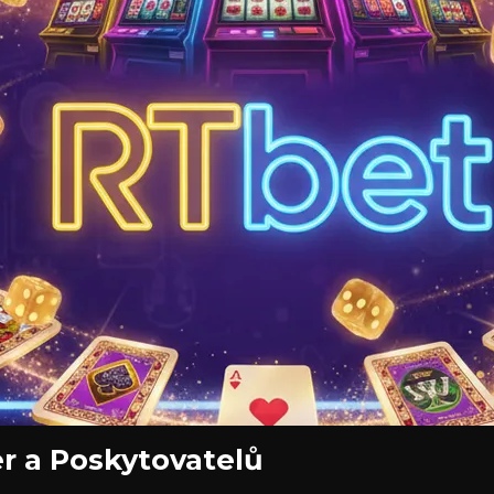
r a Poskytovatelů